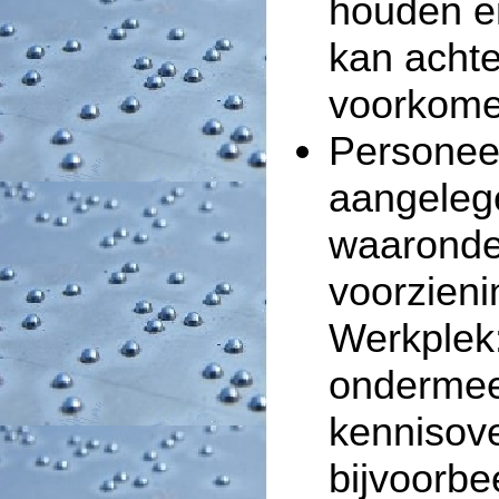
houden e
kan achte
voorkome
Personee
aangeleg
waaronder
voorzien
Werkplek:
onderme
kennisove
bijvoorbe