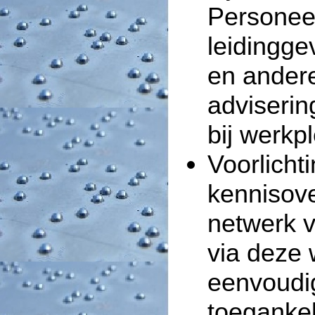
Personeel
leidingg
en ander
adviserin
bij werkp
Voorlicht
kennisove
netwerk 
via deze 
eenvoudi
toegankel