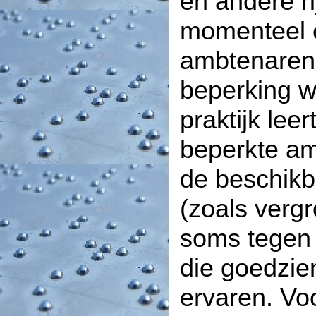
en andere ri
momenteel 
ambtenaren 
beperking 
praktijk leer
beperkte a
de beschikb
(zoals vergro
soms tegen 
die goedzie
ervaren. Vo