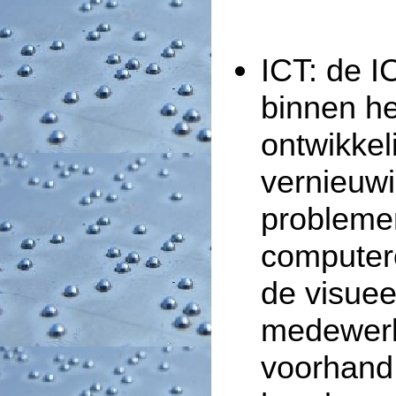
ICT: de I
binnen het
ontwikkel
vernieuw
probleme
computer
de visuee
medewerk
voorhand