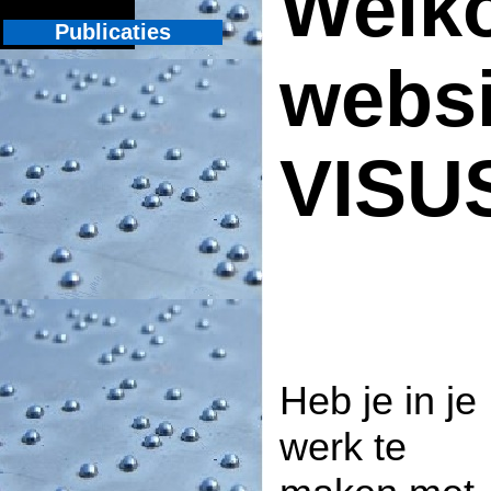
Welk
websi
VISU
Heb je in je
werk te