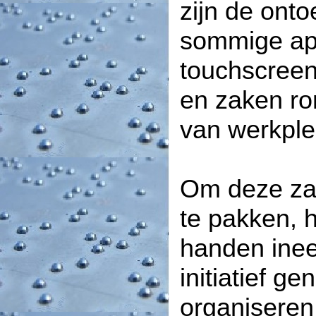
zijn de onto
sommige app
touchscreens
en zaken r
van werkple
Om deze zak
te pakken, 
handen inee
initiatief g
organiseren