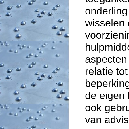
onderling 
wisselen 
voorzieni
hulpmidd
aspecten 
relatie to
beperking
de eigen 
ook gebru
van advi