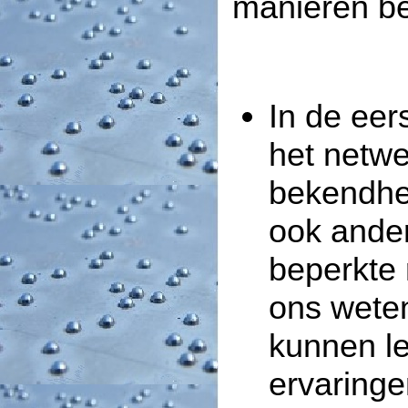
manieren be
In de eer
het netw
bekendhei
ook ander
beperkte 
ons wete
kunnen le
ervaring