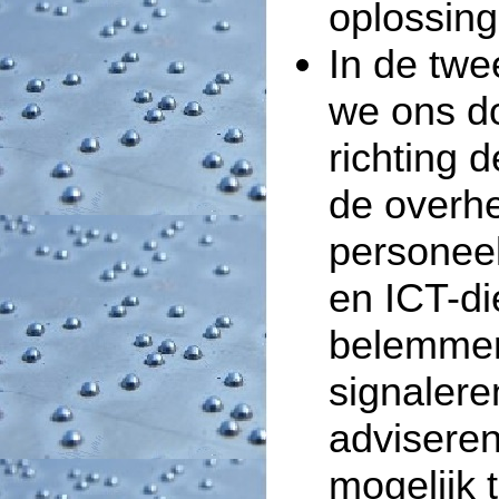
oplossing
In de twe
we ons do
richting 
de overhe
personeel
en ICT-di
belemmer
signalere
advisere
mogelijk 